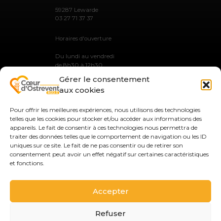
59287 Lewarde
03 27 71 37 37
Horaires d'ouverture
Du lundi au vendredi
de 8h30 à 12h30
et de 13h30 à 17h30
Gérer le consentement
aux cookies
Pour offrir les meilleures expériences, nous utilisons des technologies
telles que les cookies pour stocker et/ou accéder aux informations des
MENTIONS LÉGALES
appareils. Le fait de consentir à ces technologies nous permettra de
PLAN DU SITE
traiter des données telles que le comportement de navigation ou les ID
GESTION DES COOKIES
uniques sur ce site. Le fait de ne pas consentir ou de retirer son
CONTACT
consentement peut avoir un effet négatif sur certaines caractéristiques
et fonctions.
MARCHÉS PUBLICS
>
Accepter
Refuser