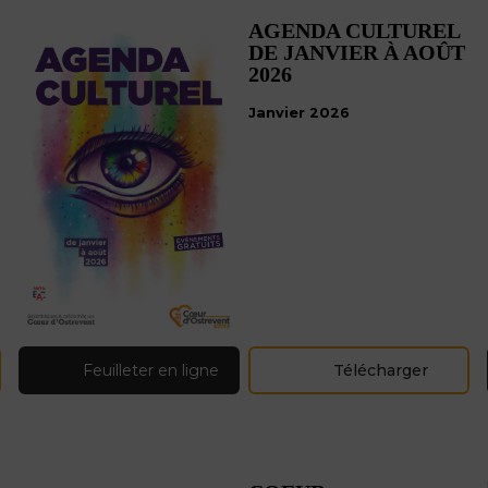
L’Espace Conseil Habitat France Renov’
Accéder à la propriété
AGENDA CULTUREL
Le dispositif permis de louer
DE JANVIER À AOÛT
Le dispositif permis de diviser
2026
L’OPAH-RU
Janvier 2026
Vous habitez une cité minière (ERBM)
AUTORISATION DU DROIT DES SOLS
Feuilleter en ligne
Télécharger