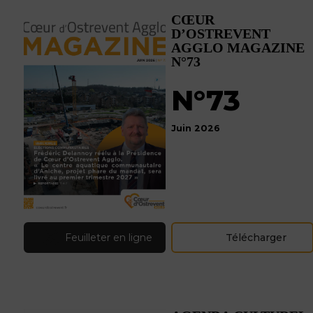
Recharger votre voiture électrique
CŒUR
Se déplacer à vélo et à pied
D’OSTREVENT
Des bus gratuits 7 jours sur 7
AGGLO MAGAZINE
N°73
SOLIDARITÉ ET DISPOSITIFS COUPS DE POUCE
La Politique de la Ville
N°73
Le Point d’Appui Associatif
Le Comité Local d’Aide aux Projets
Prévention de la délinquance
Juin 2026
Feuilleter en ligne
Télécharger