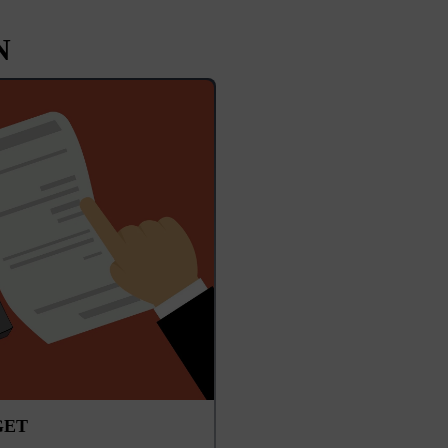
N
GET