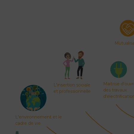
Recharger votre voiture électrique
Se déplacer à vélo et à pied
Des bus gratuits 7 jours sur 7
SOLIDARITÉ ET DISPOSITIFS COUPS DE POUCE
La Politique de la Ville
Le Point d’Appui Associatif
Mutualis
Le Comité Local d’Aide aux Projets
Prévention de la délinquance
Maitrise d'ouv
L'insertion sociale
des travaux
et professionnelle
d'électrificatio
L'environnement et le
cadre de vie