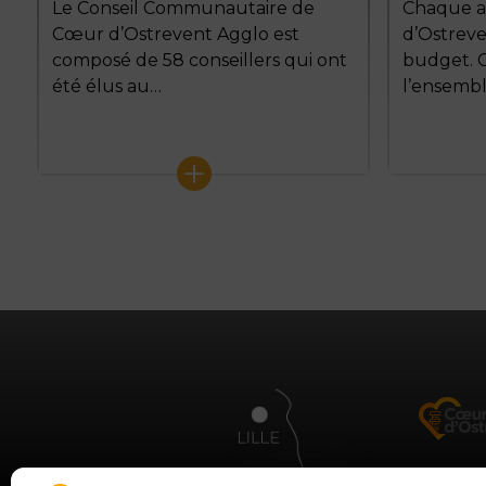
Le Conseil Communautaire de
Chaque a
Cœur d’Ostrevent Agglo est
d’Ostreve
composé de 58 conseillers qui ont
budget. 
été élus au…
l’ensemb
+