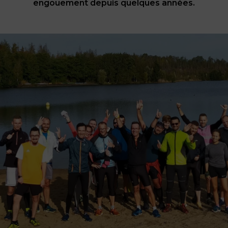
L’Espace Conseil Habitat France Renov’
engouement depuis quelques années.
Accéder à la propriété
Le dispositif permis de louer
Le dispositif permis de diviser
L’OPAH-RU
Vous habitez une cité minière (ERBM)
AUTORISATION DU DROIT DES SOLS