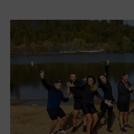
Recharger votre voiture électrique
Se déplacer à vélo et à pied
Des bus gratuits 7 jours sur 7
SOLIDARITÉ ET DISPOSITIFS COUPS DE POUCE
La Politique de la Ville
Le Point d’Appui Associatif
Le Comité Local d’Aide aux Projets
Prévention de la délinquance