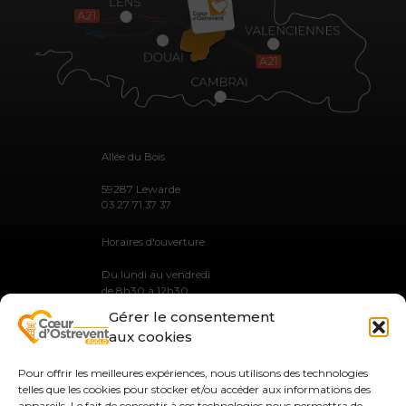
Allée du Bois
59287 Lewarde
03 27 71 37 37
Horaires d'ouverture
Du lundi au vendredi
de 8h30 à 12h30
et de 13h30 à 17h30
Gérer le consentement
aux cookies
Pour offrir les meilleures expériences, nous utilisons des technologies
telles que les cookies pour stocker et/ou accéder aux informations des
MENTIONS LÉGALES
appareils. Le fait de consentir à ces technologies nous permettra de