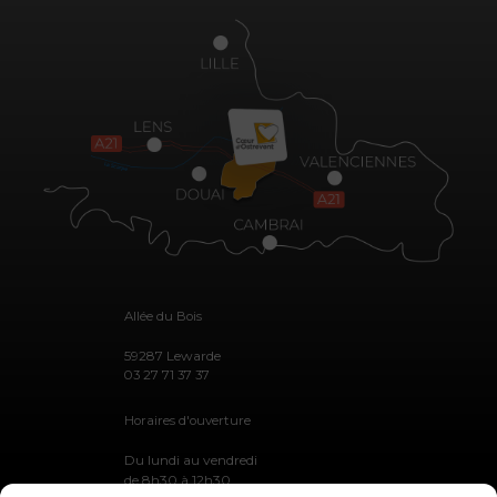
Allée du Bois
59287 Lewarde
03 27 71 37 37
Horaires d'ouverture
Du lundi au vendredi
de 8h30 à 12h30