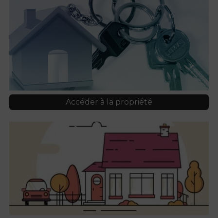
L’Espace Conseil Habitat France Renov’
Accéder à la propriété
Le dispositif permis de louer
Le dispositif permis de diviser
L’OPAH-RU
Vous habitez une cité minière (ERBM)
AUTORISATION DU DROIT DES SOLS
Accéder à la propriété