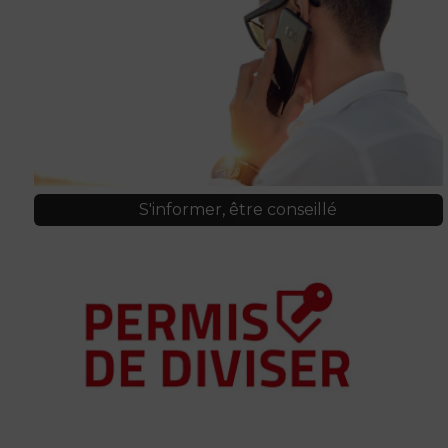
Recharger votre voiture électrique
Se déplacer à vélo et à pied
Des bus gratuits 7 jours sur 7
SOLIDARITÉ ET DISPOSITIFS COUPS DE POUCE
La Politique de la Ville
Le Point d’Appui Associatif
Le Comité Local d’Aide aux Projets
Prévention de la délinquance
S'informer, être conseillé