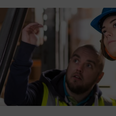
L’Espace Conseil Habitat France Renov’
Accéder à la propriété
Le dispositif permis de louer
Le dispositif permis de diviser
L’OPAH-RU
Vous habitez une cité minière (ERBM)
AUTORISATION DU DROIT DES SOLS