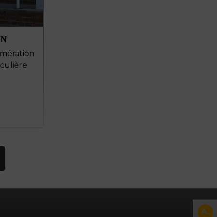
ON
mération
culière