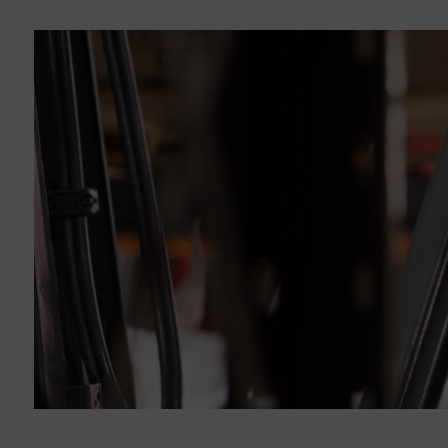
Recharger votre voiture électrique
Se déplacer à vélo et à pied
Des bus gratuits 7 jours sur 7
SOLIDARITÉ ET DISPOSITIFS COUPS DE POUCE
La Politique de la Ville
Le Point d’Appui Associatif
Le Comité Local d’Aide aux Projets
Prévention de la délinquance