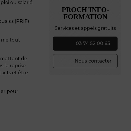
loi ou salarié,
PROCH'INFO-
FORMATION
uaisis (PRIF)
Services et appels gratuits
orme tout
03 74 52 00 63
permettent de
Nous contacter
s la reprise
acts et être
ter pour