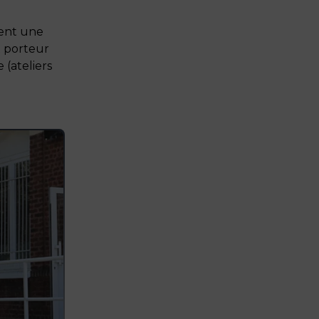
ment une
t porteur
 (ateliers