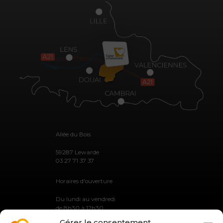
Allée du Bois
59287 Lewarde
03 27 71 37 37
Horaires d'ouverture
Du lundi au vendredi
de 8h30 à 12h30
et de 13h30 à 17h30
Gérer le consentement