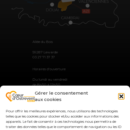
Allée du Bois
59287 Lewarde
03 27 71 37 37
Horaires d'ouverture
Du lundi au vendredi
de 8h30 à 12h30
et de 13h30 à 17h30
Gérer le consentement
aux cookies
Pour offrir les meilleures expériences, nous utilisons des technologies
telles que les cookies pour stocker et/ou accéder aux informations des
MENTIONS LÉGALES
appareils. Le fait de consentir à ces technologies nous permettra de
PLAN DU SITE
traiter des données telles que le comportement de navigation ou les ID
GESTION DES COOKIES