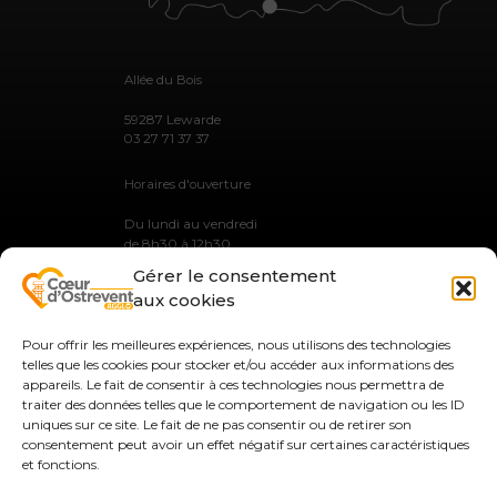
Allée du Bois
59287 Lewarde
03 27 71 37 37
Horaires d'ouverture
Du lundi au vendredi
de 8h30 à 12h30
et de 13h30 à 17h30
Gérer le consentement
aux cookies
Pour offrir les meilleures expériences, nous utilisons des technologies
telles que les cookies pour stocker et/ou accéder aux informations des
MENTIONS LÉGALES
appareils. Le fait de consentir à ces technologies nous permettra de
PLAN DU SITE
traiter des données telles que le comportement de navigation ou les ID
GESTION DES COOKIES
uniques sur ce site. Le fait de ne pas consentir ou de retirer son
CONTACT
consentement peut avoir un effet négatif sur certaines caractéristiques
et fonctions.