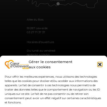
Allée du Bois
59287 Lewarde
03 27 71 37 37
Horaires d'ouverture
Du lundi au vendredi
de 8h30 à 12h30
et de 13h30 à 17h30
Gérer le consentement
aux cookies
Pour offrir les meilleures expériences, nous utilisons des technologies
telles que les cookies pour stocker et/ou accéder aux informations des
MENTIONS LÉGALES
appareils. Le fait de consentir à ces technologies nous permettra de
PLAN DU SITE
traiter des données telles que le comportement de navigation ou les ID
GESTION DES COOKIES
uniques sur ce site. Le fait de ne pas consentir ou de retirer son
CONTACT
consentement peut avoir un effet négatif sur certaines caractéristiques
et fonctions.