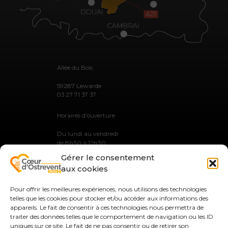
Allée du Bois
59287 Lewarde
03 27 71 37 37
Horaires d'ouverture
Du lundi au vendredi
de 8h30 à 12h30
et de 13h30 à 17h30
Gérer le consentement
aux cookies
Pour offrir les meilleures expériences, nous utilisons des technologies
telles que les cookies pour stocker et/ou accéder aux informations des
MENTIONS LÉGALES
appareils. Le fait de consentir à ces technologies nous permettra de
PLAN DU SITE
traiter des données telles que le comportement de navigation ou les ID
GESTION DES COOKIES
uniques sur ce site. Le fait de ne pas consentir ou de retirer son